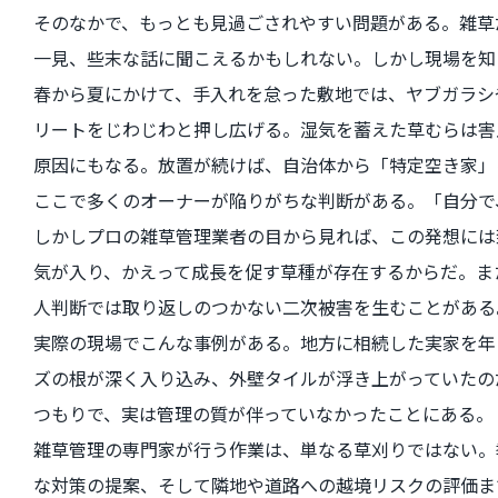
そのなかで、もっとも見過ごされやすい問題がある。雑草
一見、些末な話に聞こえるかもしれない。しかし現場を知
春から夏にかけて、手入れを怠った敷地では、ヤブガラシ
リートをじわじわと押し広げる。湿気を蓄えた草むらは害
原因にもなる。放置が続けば、自治体から「特定空き家」
ここで多くのオーナーが陥りがちな判断がある。「自分で
しかしプロの雑草管理業者の目から見れば、この発想には
気が入り、かえって成長を促す草種が存在するからだ。ま
人判断では取り返しのつかない二次被害を生むことがある
実際の現場でこんな事例がある。地方に相続した実家を年
ズの根が深く入り込み、外壁タイルが浮き上がっていたの
つもりで、実は管理の質が伴っていなかったことにある。
雑草管理の専門家が行う作業は、単なる草刈りではない。
な対策の提案、そして隣地や道路への越境リスクの評価ま