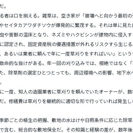
だ。
る者は口を揃える。雑草は、空き家が「崩壊へと向かう最初の
やセイタカアワダチソウが爆発的に繁茂する。それは単に見た
虫や害獣の温床となり、ネズミやハクビシンが建物内に侵入す
に認定され、固定資産税の優遇措置が外れるリスクすら生じる
、あるいは業者に頼んで年に一度草刈りをすればいい」という
致命的な抜けがある。年一回の刈り込みでは、根絶ではなく「
た、除草剤の選定ひとつとっても、周辺環境への影響、地下水
。
に一度、知人の造園業者に草刈りを頼んでいたオーナーが、数
だ。修繕費は草刈りを継続的に適切な形で行っていれば発生し
季節ごとの植生の把握、敷地の水はけや日照条件に応じた除草
で含む、総合的な敷地保全だ。その知識と経験の差が、数年後