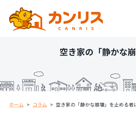
空き家の「静かな崩
ホーム
>
コラム
>
空き家の「静かな崩壊」を止める者は