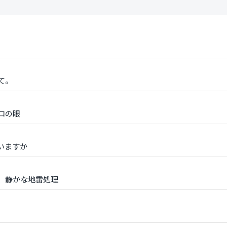
て。
ロの眼
いますか
、静かな地雷処理