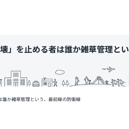
壊」を止める者は誰か――雑草管理と
誰か――雑草管理という、最前線の防衛線