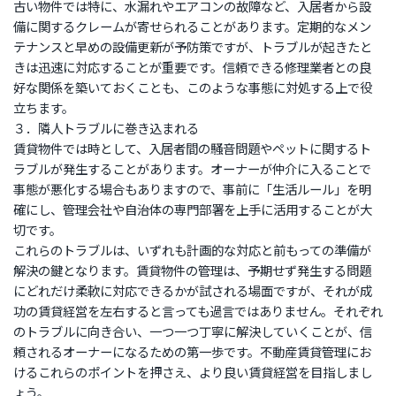
古い物件では特に、水漏れやエアコンの故障など、入居者から設
備に関するクレームが寄せられることがあります。定期的なメン
テナンスと早めの設備更新が予防策ですが、トラブルが起きたと
きは迅速に対応することが重要です。信頼できる修理業者との良
好な関係を築いておくことも、このような事態に対処する上で役
立ちます。
３．隣人トラブルに巻き込まれる
賃貸物件では時として、入居者間の騒音問題やペットに関するト
ラブルが発生することがあります。オーナーが仲介に入ることで
事態が悪化する場合もありますので、事前に「生活ルール」を明
確にし、管理会社や自治体の専門部署を上手に活用することが大
切です。
これらのトラブルは、いずれも計画的な対応と前もっての準備が
解決の鍵となります。賃貸物件の管理は、予期せず発生する問題
にどれだけ柔軟に対応できるかが試される場面ですが、それが成
功の賃貸経営を左右すると言っても過言ではありません。それぞれ
のトラブルに向き合い、一つ一つ丁寧に解決していくことが、信
頼されるオーナーになるための第一歩です。不動産賃貸管理にお
けるこれらのポイントを押さえ、より良い賃貸経営を目指しまし
ょう。