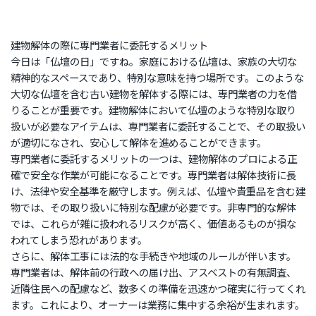
建物解体の際に専門業者に委託するメリット
今日は「仏壇の日」ですね。家庭における仏壇は、家族の大切な
精神的なスペースであり、特別な意味を持つ場所です。このような
大切な仏壇を含む古い建物を解体する際には、専門業者の力を借
りることが重要です。建物解体において仏壇のような特別な取り
扱いが必要なアイテムは、専門業者に委託することで、その取扱い
が適切になされ、安心して解体を進めることができます。
専門業者に委託するメリットの一つは、建物解体のプロによる正
確で安全な作業が可能になることです。専門業者は解体技術に長
け、法律や安全基準を厳守します。例えば、仏壇や貴重品を含む建
物では、その取り扱いに特別な配慮が必要です。非専門的な解体
では、これらが雑に扱われるリスクが高く、価値あるものが損な
われてしまう恐れがあります。
さらに、解体工事には法的な手続きや地域のルールが伴います。
専門業者は、解体前の行政への届け出、アスベストの有無調査、
近隣住民への配慮など、数多くの準備を迅速かつ確実に行ってくれ
ます。これにより、オーナーは業務に集中する余裕が生まれます。