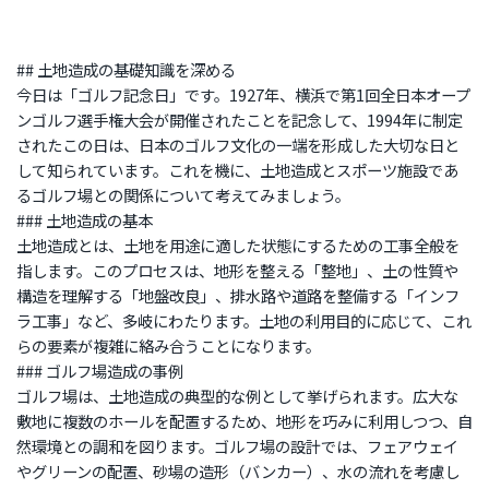
## 土地造成の基礎知識を深める
今日は「ゴルフ記念日」です。1927年、横浜で第1回全日本オープ
ンゴルフ選手権大会が開催されたことを記念して、1994年に制定
されたこの日は、日本のゴルフ文化の一端を形成した大切な日と
して知られています。これを機に、土地造成とスポーツ施設であ
るゴルフ場との関係について考えてみましょう。
### 土地造成の基本
土地造成とは、土地を用途に適した状態にするための工事全般を
指します。このプロセスは、地形を整える「整地」、土の性質や
構造を理解する「地盤改良」、排水路や道路を整備する「インフ
ラ工事」など、多岐にわたります。土地の利用目的に応じて、これ
らの要素が複雑に絡み合うことになります。
### ゴルフ場造成の事例
ゴルフ場は、土地造成の典型的な例として挙げられます。広大な
敷地に複数のホールを配置するため、地形を巧みに利用しつつ、自
然環境との調和を図ります。ゴルフ場の設計では、フェアウェイ
やグリーンの配置、砂場の造形（バンカー）、水の流れを考慮し