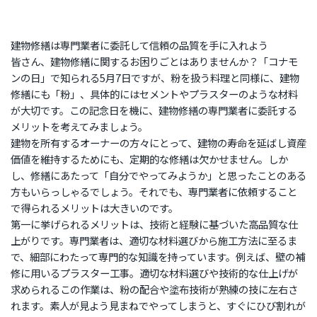
建物修繕は専門業者に委託して信頼の品質を手に入れよう
皆さん、建物修繕に関するお困りごとはありませんか？「コナモ
ンの日」で知られる5月7日ですが、粉を扱う料理と同様に、建物
修繕にも「粉」、具体的にはセメントやプラスターのような材料
が大切です。この記念日を機に、建物修繕の専門業者に委託する
メリットを考えてみましょう。
建物を所有するオーナーの方々にとって、建物の寿命を延ばし資産
価値を維持するためにも、定期的な修繕は欠かせません。しか
し、修繕にあたって「自分でやってみようか」と思ったことのある
方もいらっしゃるでしょう。それでも、専門業者に依頼すること
で得られるメリットは大きいのです。
第一に挙げられるメリットは、技術と経験に基づいた高品質な仕
上がりです。専門業者は、適切な材料選びから施工方法に至るま
で、細部にわたって専門的な知識を持っています。例えば、壁の補
修に用いるプラスター工事。適切な材料選びや技術的な仕上げが
求められるこの作業は、粉の配合や塗布技術が熟練の技に左右さ
れます。素人が見よう見まねでやってしまうと、すぐにひび割れが