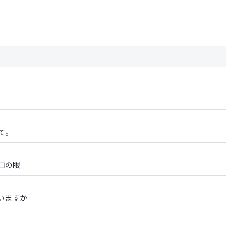
て。
ロの眼
いますか